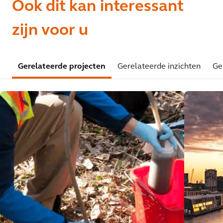
Ook dit kan interessant
zijn voor u
Gerelateerde projecten
Gerelateerde inzichten
Ge