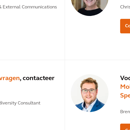
& External Communications
Chri
Co
vragen
, contacteer
Voo
Mob
Sp
iversity Consultant
Bren