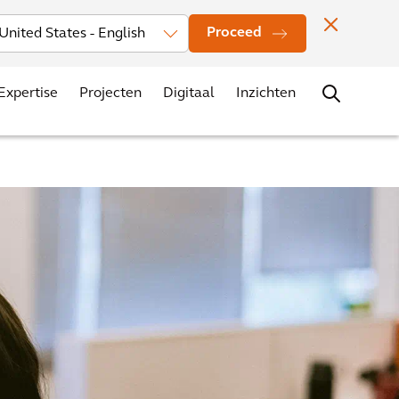
Investors
Nieuws
Vestigingen
Contact
Carrière
Proceed
Expertise
Projecten
Digitaal
Inzichten