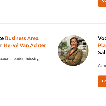
Co
ze
Business Area
Voo
er
Hervé Van Achter
Pla
Sal
count Leader Industry,
Caro
Co