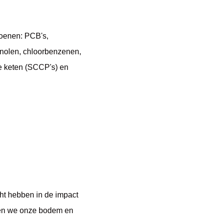
ioenen: PCB's,
enolen, chloorbenzenen,
te keten (SCCP's) en
cht hebben in de impact
nen we onze bodem en