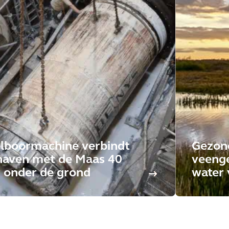
lboormachine verbindt
Gezond
haven met de Maas 40
veenge
 onder de grond
water 