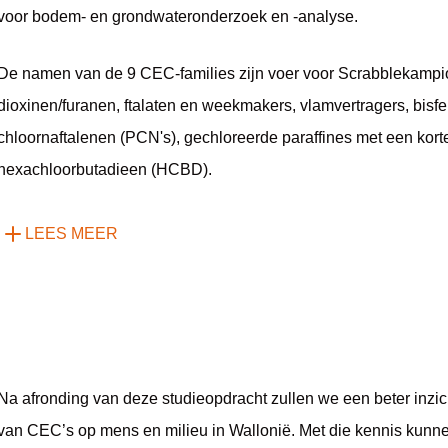
voor bodem- en grondwateronderzoek en -analyse.
De namen van de 9 CEC-families zijn voer voor Scrabblekamp
dioxinen/furanen, ftalaten en weekmakers, vlamvertragers, bisf
chloornaftalenen (PCN's), gechloreerde paraffines met een kor
hexachloorbutadieen (HCBD).
LEES MEER
Na afronding van deze studieopdracht zullen we een beter inzi
van CEC’s op mens en milieu in Wallonië. Met die kennis kun