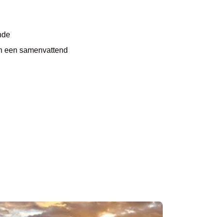
nde
an een samenvattend