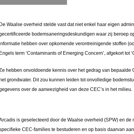
De Waalse overheid stelde vast dat niet enkel haar eigen admin
gecertificeerde bodemsaneringsdeskundigen waar zij beroep o
informatie hebben over opkomende verontreinigende stoffen (o
Engels term ‘Contaminants of Emerging Concern’, afgekort tot ‘
Ze hebben onvoldoende kennis over het gedrag van bepaalde 
het grondwater. Dit zou kunnen leiden tot onvolledige bodemst
gegevens over de aanwezigheid van deze CEC’s in het milieu.
Arcadis is geselecteerd door de Waalse overheid (SPW) en de m
specifieke CEC-families te bestuderen en op basis daarvan aan