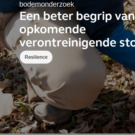
bodemonderzoek
Een beter begrip van
opkomende
verontreinigende st
Resilience