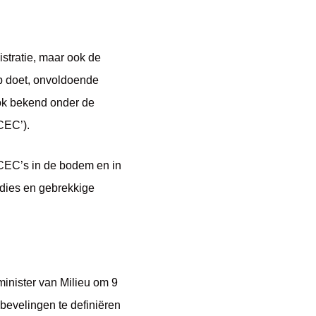
istratie, maar ook de
p doet, onvoldoende
ok bekend onder de
CEC’).
CEC’s in de bodem en in
udies en gebrekkige
inister van Milieu om 9
bevelingen te definiëren