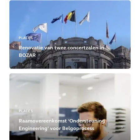
PLACES
Renovatie van twee concertzalen in
BOZAR
PLACES
Raamovereenkomst ‘Ondersteuning
Engineering’ voor Belgoprocess