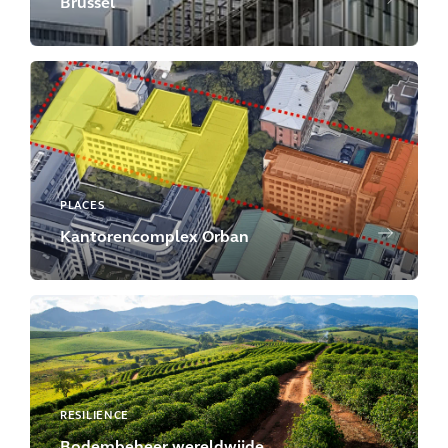
Brussel
PLACES
Kantorencomplex Orban
RESILIENCE