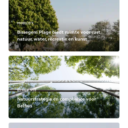
MOBILITY
Bissegem Plage biedt ruimte voor rust,
natuur, water, recreatie en kunst
RESILIENCE
Natuurstrategie en compliance voor
Belfius