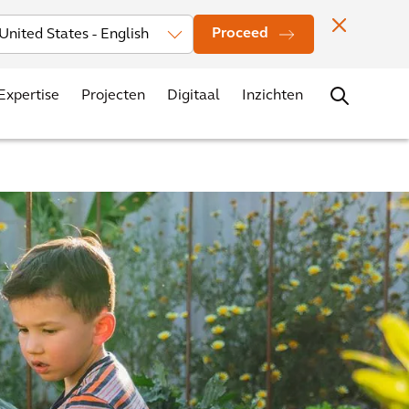
Investors
Nieuws
Vestigingen
Contact
Carrière
Proceed
Expertise
Projecten
Digitaal
Inzichten