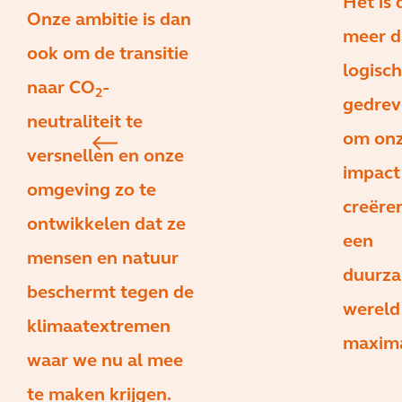
Het is 
Onze ambitie is dan
meer d
ook om de transitie
logisc
naar CO
-
2
gedrev
neutraliteit te
om on
versnellen en onze
impact
omgeving zo te
creëre
ontwikkelen dat ze
een
mensen en natuur
duurz
beschermt tegen de
wereld
klimaatextremen
maxima
waar we nu al mee
te maken krijgen.