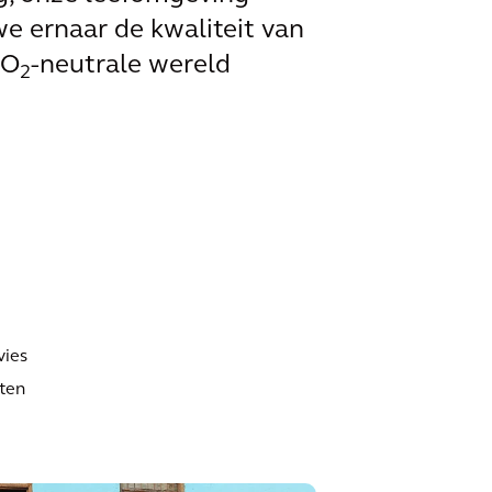
we ernaar de kwaliteit van
CO
-neutrale wereld
2
vies
tten