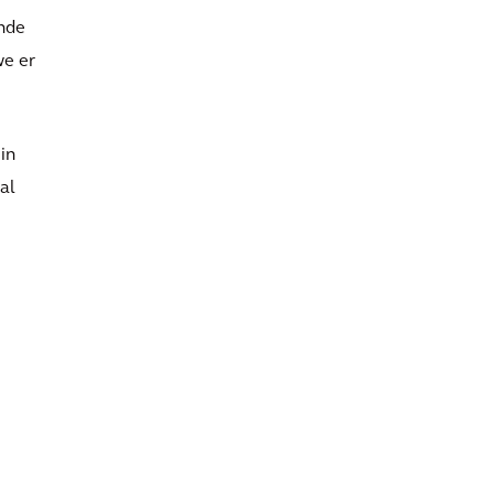
ende
we er
in
al