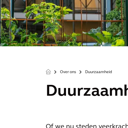
Over ons
Duurzaamheid
>
>
Duurzaam
Of we nu steden veerkrac