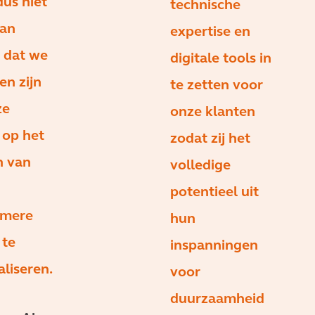
dus niet
technische
an
expertise en
h dat we
digitale tools in
en zijn
te zetten voor
ze
onze klanten
 op het
zodat zij het
n van
volledige
potentieel uit
amere
hun
 te
inspanningen
liseren.
voor
duurzaamheid