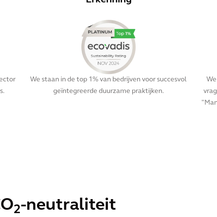
Erkenning
sector
We staan in de top 1% van bedrijven voor succesvol
We 
s.
geïntegreerde duurzame praktijken.
vrag
"Man
Bekijk ze allemaal
CO
-neutraliteit
2