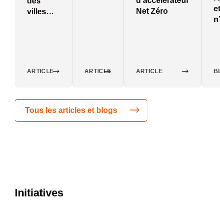
d’accélérateur
des
e
Net Zéro
villes
n
durables
d
2022
ARTICLE
ARTICLE
ARTICLE
B
Tous les articles et blogs
Initiatives