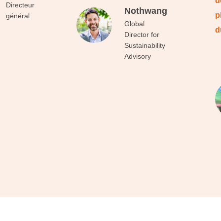
d
Directeur
Nothwang
p
général
Global
d
Director for
Sustainability
Advisory