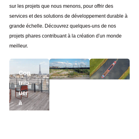
sur les projets que nous menons, pour offrir des
services et des solutions de développement durable à
grande échelle. Découvrez quelques-uns de nos
projets phares contribuant à la création d'un monde
meilleur.
Con
trib
uer
à
red
yna
mis