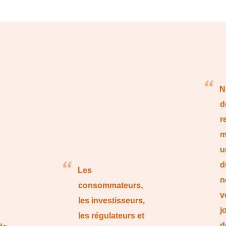
N
d
r
m
u
d
Les
n
consommateurs,
v
les investisseurs,
j
les régulateurs et
d