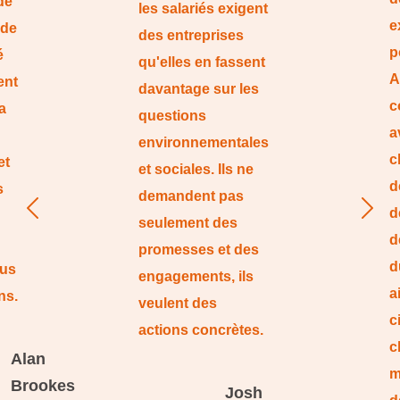
de
les salariés exigent
e
 de
des entreprises
p
é
qu'elles en fassent
A
ent
davantage sur les
c
a
questions
a
environnementales
c
et
et sociales. Ils ne
d
s
demandent pas
d
seulement des
d
promesses et des
d
ous
engagements, ils
a
ns.
veulent des
c
actions concrètes.
c
Alan
m
Brookes
Josh