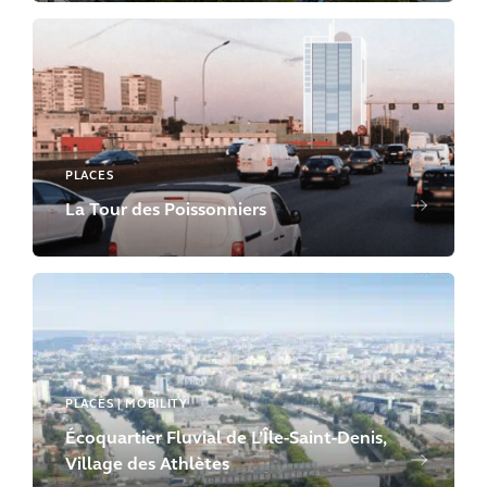
PLACES
La Tour des Poissonniers
PLACES | MOBILITY
Écoquartier Fluvial de L’Île-Saint-Denis,
Village des Athlètes