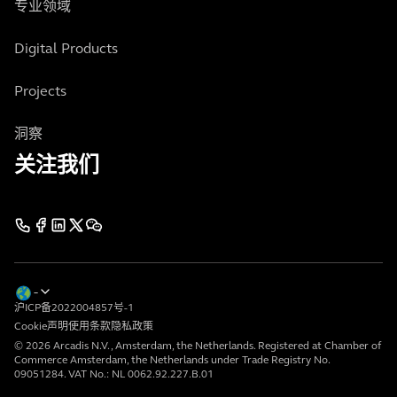
专业领域
Digital Products
Projects
洞察
关注我们
沪ICP备2022004857号-1
Cookie声明
使用条款
隐私政策
© 2026 Arcadis N.V., Amsterdam, the Netherlands. Registered at Chamber of
Commerce Amsterdam, the Netherlands under Trade Registry No.
09051284. VAT No.: NL 0062.92.227.B.01