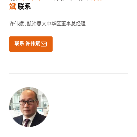
斌
联系
许伟斌 ,
凯谛思大中华区董事总经理
联系 许伟斌