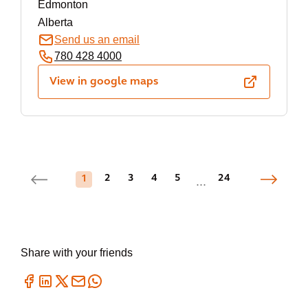
Edmonton
Alberta
Send us an email
780 428 4000
View in google maps
2
3
4
5
24
1
...
Share with your friends