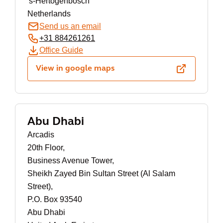
's-Hertogenbosch
Netherlands
Send us an email
+31 884261261
Office Guide
View in google maps
Abu Dhabi
Arcadis
20th Floor,
Business Avenue Tower,
Sheikh Zayed Bin Sultan Street (Al Salam
Street),
P.O. Box 93540
Abu Dhabi