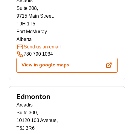
Arcadis
Suite 208,
9715 Main Street,
T9H 1T5
Fort McMurray
Alberta
Send us an email
780 790 1034
View in google maps
Edmonton
Arcadis
Suite 300,
10120 103 Avenue,
T5J 3R6