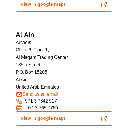
View in google maps
Al Ain
Arcadis
Office 6, Floor 1,
Al Maqam Trading Center,
135th Street,
P.O. Box 15205
Al Ain
United Arab Emirates
Send us an email
+971 3 7642 917
+ 971 3 765 7760
View in google maps