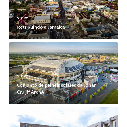
STORY
Retribuindo à Jamaica
STORY
Conjunto de painéis solares da Johan
Cruijff ArenA