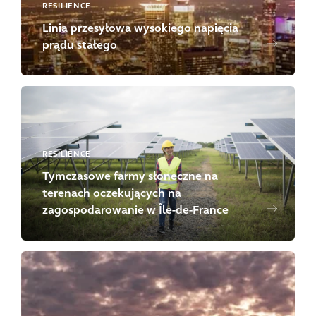
RESILIENCE
Linia przesyłowa wysokiego napięcia
prądu stałego
RESILIENCE
Tymczasowe farmy słoneczne na
terenach oczekujących na
zagospodarowanie w Île-de-France