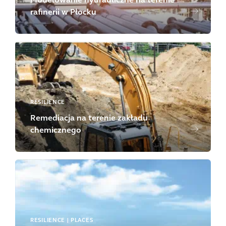
Modelowanie hydrauliczne na terenie
rafinerii w Płocku
RESILIENCE
Remediacja na terenie zakładu
chemicznego
RESILIENCE | PLACES