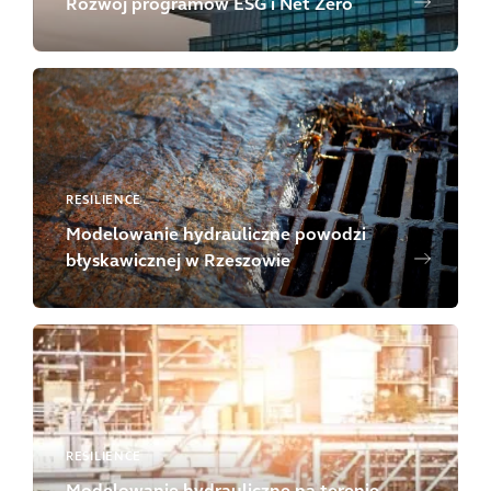
Rozwój programów ESG i Net Zero
RESILIENCE
Modelowanie hydrauliczne powodzi
błyskawicznej w Rzeszowie
RESILIENCE