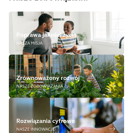
Poprawa jakości życia
NASZA MISJA
Zrównoważony rozwój
NASZE ZOBOWIĄZANIA
Rozwiązania cyfrowe
NASZE INNOWACJE