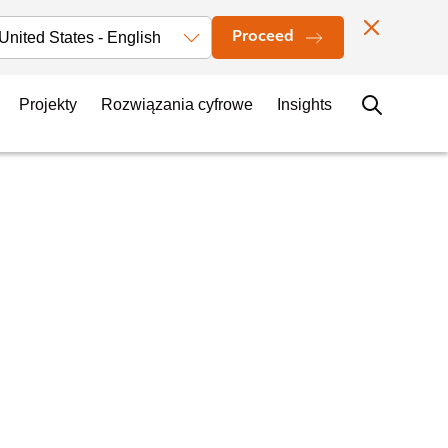
ktualności
Nasze lokalizacje
Kontakt
Zostań Arkadianem
Proceed
Projekty
Rozwiązania cyfrowe
Insights