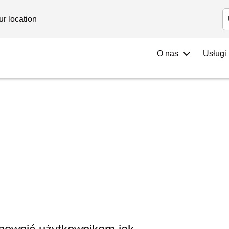
Investors
A
ur location
O nas
Usługi