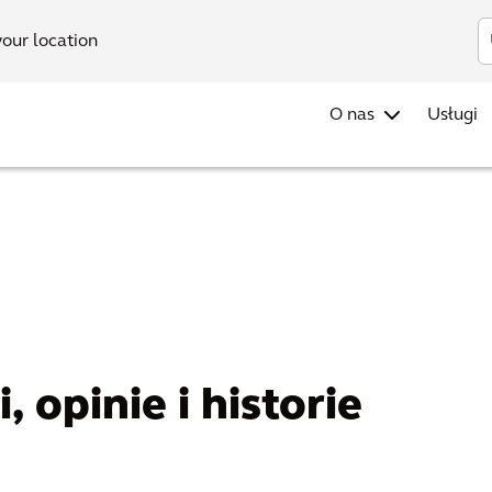
Investors
Akt
your location
O nas
Usługi
, opinie i historie