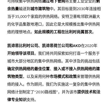
可持续集中供热网络
通过地下管网
将主要工业企业的
剩
余热量
输送到
城市建筑物
中。其目标是到2030年连接相
当于35,000个家庭的供热网络。安特卫普毗邻欧洲最大
的化学品集散地港口，因此它是大规模推出集中供热网
络的理想地点。
如此规模的工程在比利时尚属首次
。
凯谛思比利时公司、凯谛思荷兰公司和AKD
在2020年
开始领导该项目
。我们将共同探索如何打造一个服务于
城市大部分地区的集中供热网络。其中涉及的挑战包括
确定供热网络的最佳位置
、
接入或不接入供热网络的建
筑物类型
，以及采用何种
市场模式和政策
来管理供热网
络的接入。作为顾问，我们为实施这一复杂的集中供热
网络计划制定了“2030路线图”，并为该市
提供技术和法
律专业知识
支持。