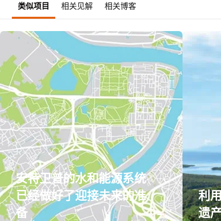
类似项目
相关见解
相关博客
安特卫普的水和能源系统
已经做好了迎接未来的准
利
备
遗