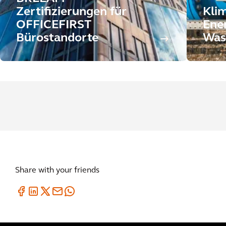
Zertifizierungen für
Kli
OFFICEFIRST
Ene
Bürostandorte
Was
Share with your friends