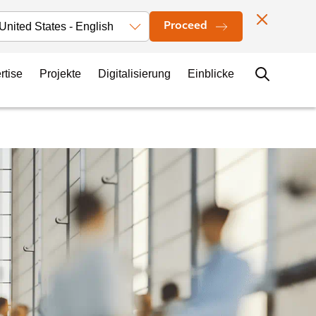
Investors
News
Bürostandorte
Kontakt
Karriere
Proceed
rtise
Projekte
Digitalisierung
Einblicke