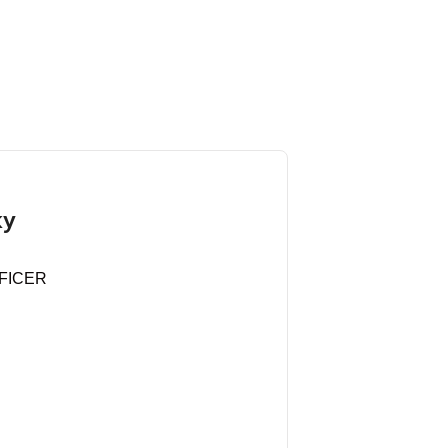
ky
FICER