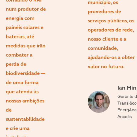
tornando o RAI
município, os
num produtor de
provedores de
energia com
serviços públicos, os
painéis solares e
operadores de rede,
baterias, até
nosso cliente e a
medidas que irão
comunidade,
combater a
ajudando-os a obter
perda de
valor no futuro.
biodiversidade —
de uma forma
Ian Min
que atenda às
Gerente d
nossas ambições
Transi&cce
Energ&eac
de
Arcadis
sustentabilidade
e crie uma