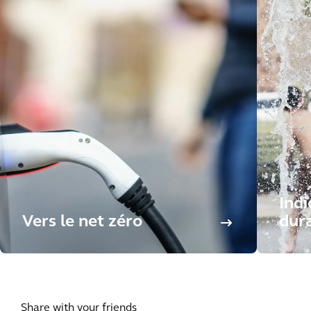
Indi
Vers le net zéro
dur
Share with your friends