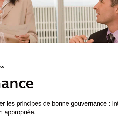
nce
nance
r les principes de bonne gouvernance : int
on appropriée.