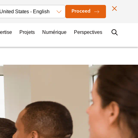
Actualités
Localisation des bureaux
Contacts
Carrières
Proceed
ertise
Projets
Numérique
Perspectives