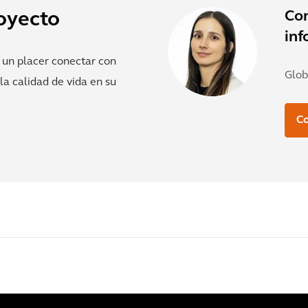
Co
oyecto
inf
 un placer conectar con
Glob
a calidad de vida en su
Co