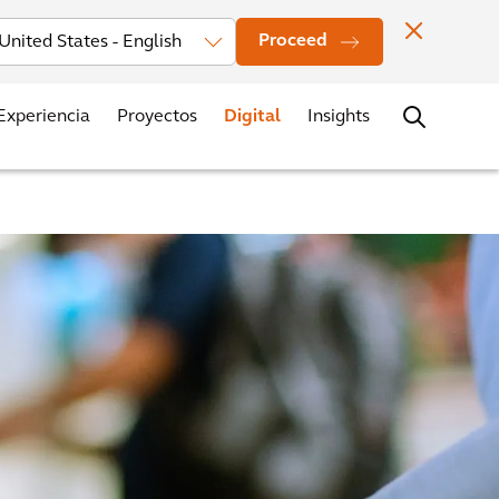
estors
Noticias
Oficinas
Contacto
Trabaja con nosotros
Proceed
Experiencia
Proyectos
Digital
Insights