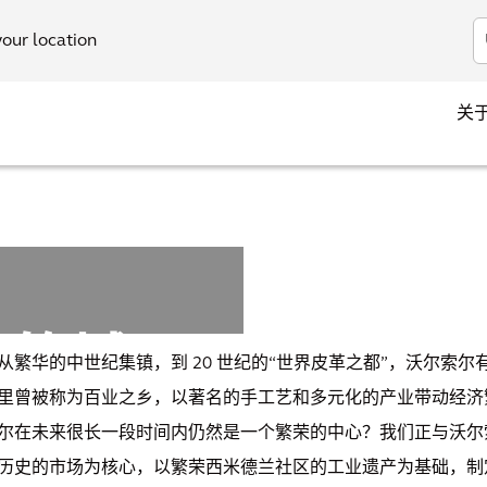
your location
关
康的城
从繁华的中世纪集镇，到 20 世纪的“世界皮革之都”，沃尔索
里曾被称为百业之乡，以著名的手工艺和多元化的产业带动经济
规划
尔在未来很长一段时间内仍然是一个繁荣的中心？我们正与沃尔
历史的市场为核心，以繁荣西米德兰社区的工业遗产为基础，制