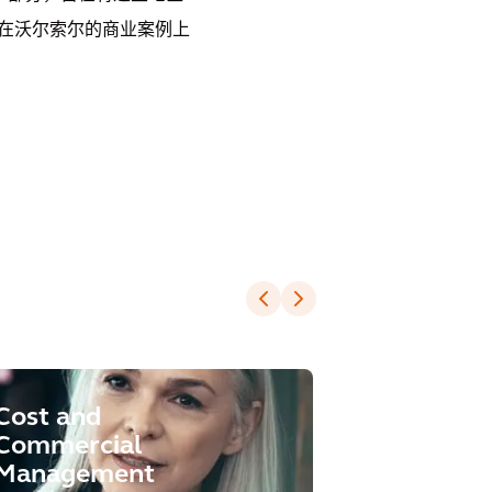
在沃尔索尔的商业案例上
Cost and
Design a
Commercial
Engineer
Management
SOLUTION