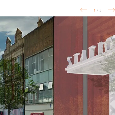
1
/ 3