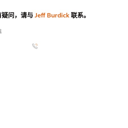
有疑问，请与
Jeff Burdick
联系。
监
name="Jeff Burdick">
<link linktype="internal" />